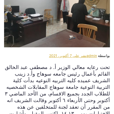
بواسطة
admin
نشر على
7 أكتوبر، 2021
تحت رعايه معالي الوزير أ. د مصطفى عبد الخالق
القائم بأعمال رئيس جامعه سوهاج وأ.د زينب
الشريف عميده كليه التربيه النوعيه بدأت كلية
التربية النوعية جامعة سوهاج المقابلات الشخصيه
للطلاب الجدد بجميع الاقسام، من الأحد الماضي ٣
أكتوبر وحتى الأربعاء ٦ أكتوبر وقالت الشريف انه
من المقرر أن تعقد لجنة للمتخلفين عن هذه
الاختبارات يومي ١٤،١٣، اكتوبر المقبل، وأشارت