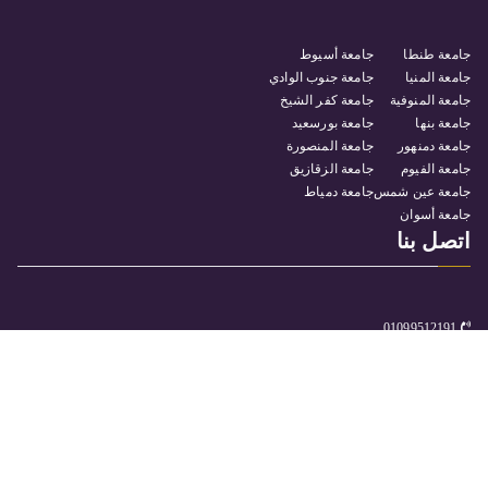
جامعة طنطا
جامعة أسيوط
جامعة المنيا
جامعة جنوب الوادي
جامعة المنوفية
جامعة كفر الشيخ
جامعة بنها
جامعة بورسعيد
جامعة دمنهور
جامعة المنصورة
جامعة الفيوم
جامعة الزقازيق
جامعة عين شمس
جامعة دمياط
جامعة أسوان
اتصل بنا
01099512191
كلية التربية النوعية جامعة سوهاج – مدينة ناصر
itunit@Facse.sohag.edu.eg
جميع الحقوق محفوظة © 2025
جامعة سوهاج
. بواسطة البوابة
الالكترونية.