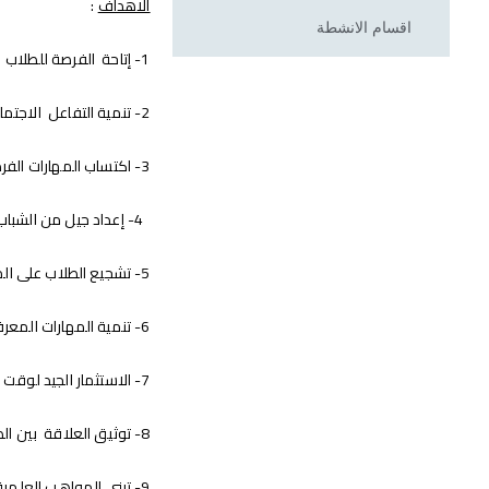
الاهداف
:
اقسام الانشطة
1- إتاحة الفرصة للطلاب لتنمية قدراتهم ومواهبهم المتنوعة
2- تنمية التفاعل الاجتماعى بين الطلاب من خلال الاندماج فى ممارسة الأنشطة المختلفة
3- اكتساب المهارات الفردية والرياضية وتنمية الصفات القيادية للطلاب
4- إعداد جيل من الشباب المتكامل الشخصية والقيادات المؤهلة للقيادة الواعية والشاعرة بقضايا المجتمع والبيئة والوطن.
5- تشجيع الطلاب على المساهمة فى خدمة مجتمعاتهم المحلية والوطنية
6- تنمية المهارات المعرفية والقدرات العقلية والثقة بالذات لدى الطلاب من خلال الأنشطة الثقافية المتاحة.
7- الاستثمار الجيد لوقت الفراغ بما يعود بالنفع على الطلاب والمجتمع المحيط
8- توثيق العلاقة بين الطلاب وبعضهم البعض وبينهم وبين أعضاء هيئة التدريس بالكلية من خلال تكوين الأسر الطلابية
9- تبنى المواهب العلمية البارزة فى الإبداع والابتكار ومساعدتها على تنفيذ ذلك فى مشروعات طلابية تفيد الشباب و المجتمع.