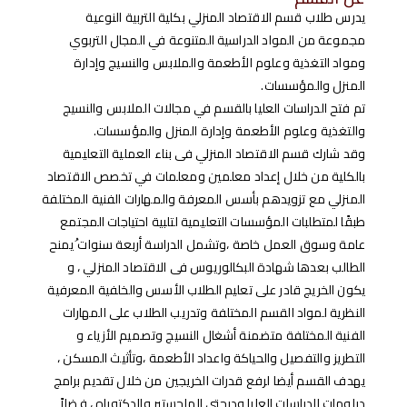
يدرس طلاب قسم الاقتصاد المنزلي بكلية التربية النوعية
مجموعة من المواد الدراسية المتنوعة في المجال التربوي
ومواد التغذية وعلوم الأطعمة والملابس والنسيج وإدارة
المنزل والمؤسسات.
تم فتح الدراسات العليا بالقسم في مجالات الملابس والنسيج
والتغذية وعلوم الأطعمة وإدارة المنزل والمؤسسات.
وقد شارك قسم الاقتصاد المنزلي فى بناء العملية التعليمية
بالكلية من خلال إعداد معلمين ومعلمات في تخصص الاقتصاد
المنزلي مع تزويدهم بأسس المعرفة والمهارات الفنية المختلفة
طبقًا لمتطلبات المؤسسات التعليمية لتلبية احتياجات المجتمع
عامة وسوق العمل خاصة ،وتشمل الدراسة أربعة سنوات ُيمنح
الطالب بعدها شهادة البكالوريوس فى الاقتصاد المنزلي ، و
يكون الخريج قادر على تعليم الطلاب الأسس والخلفية المعرفية
النظرية لمواد القسم المختلفة وتدريب الطلاب على المهارات
الفنية المختلفة متضمنة أشغال النسيج وتصميم الأزياء و
التطريز والتفصيل والحياكة واعداد الأطعمة ،وتأثيث المسكن ،
يهدف القسم أيضا لرفع قدرات الخريجين من خلال تقديم برامج
دبلومات الدراسات العليا ودرجتي الماجستير والدكتوراه ، فضلاً