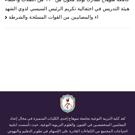
هيئة التدريس في احتفالية تكريم الرئيس السيسي لذوي الشهد
اء والمصابيين من القوات المسلحة والشرطة
تُعد كلية التربية النوعية بجامعة سوهاج إحدى الكليات المتميزة في مجال إعداد
المعلمين المتخصصين في الفنون والعلوم التربوية النوعية، حيث تأسست لتلبية
احتياجات المجتمع من الكفاءات القادرة على الإسهام في تطوير التعليم والنهوض