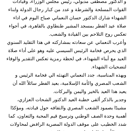
و الدكتور مصطفى مدبولي، رئيس مجلس الوزراء، وقيادات
القوات المسلحة والشرطة و عدد من كبار رجال الدولة وابناء
الشهداء شارك الدكتور حسان النعماني صباح اليوم في اداء
صلاة عيد الفطر بمسجد المشير طنطاوي بالقاهرة، في أجواء
تعكس روح التلاحم بين القيادة والشعب.
وأعرب النعماني عن سعادته بمشاركته في هذا التقليد السنوي
الذي يحرص فخامة الرئيس السيسي عليه وهو على أداء صلاة
العيد مع أبناء الشهداء، في لحظة رمزية تعكس التقدير والوفاء
لتضحيات الشهداء.
وبهذه المناسبة، جدد النعماني التهنئه الي فخامة الرئيس و
الشعب المصري والأمة الإسلامية، بعيد الفطر سائلاً الله أن
يعيد هذا العيد بالخير واليمن والبركات.
وجدير بالذكر ألقى خطبة العيد الدكتور الشحات العزازي،
مشيدًا بصمود الشعب المصري والتفافه حول قيادته، ومؤكدًا
أهمية وحدة الصف الوطني وترسيخ قيم المحبة والتعاون، كما
شدد الخطيب على موقف الدولة المصرية الرافض لمحاولات