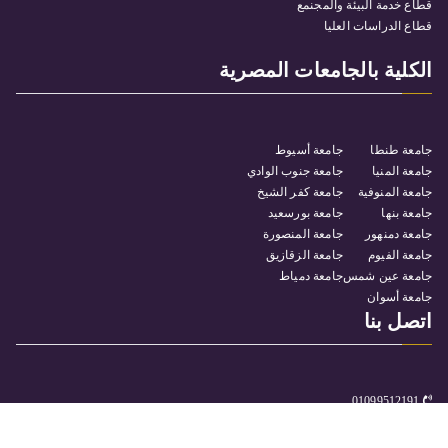
قطاع خدمة البيئة والمجنمع
قطاع الدراسات العليا
الكلية بالجامعات المصرية
جامعة طنطا
جامعة أسيوط
جامعة المنيا
جامعة جنوب الوادي
جامعة المنوفية
جامعة كفر الشيخ
جامعة بنها
جامعة بورسعيد
جامعة دمنهور
جامعة المنصورة
جامعة الفيوم
جامعة الزقازيق
جامعة عين شمس
جامعة دمياط
جامعة أسوان
اتصل بنا
01099512191
كلية التربية النوعية جامعة سوهاج – مدينة ناصر
itunit@Facse.sohag.edu.eg