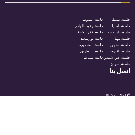
جامعة طنطا
جامعة أسيوط
جامعة المنيا
جامعة جنوب الوادي
جامعة المنوفية
جامعة كفر الشيخ
جامعة بنها
جامعة بورسعيد
جامعة دمنهور
جامعة المنصورة
جامعة الفيوم
جامعة الزقازيق
جامعة عين شمس
جامعة دمياط
جامعة أسوان
اتصل بنا
01099512191
كلية التربية النوعية جامعة سوهاج – مدينة ناصر
itunit@Facse.sohag.edu.eg
جميع الحقوق محفوظة © 2025
جامعة سوهاج
. بواسطة البوابة
الالكترونية.