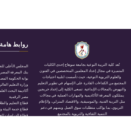
روابط هامة
تُعد كلية التربية النوعية بجامعة سوهاج إحدى الكليات
المجلس الأعلى للج
المتميزة في مجال إعداد المعلمين المتخصصين في الفنون
بنك المعرفة المصر
والعلوم التربوية النوعية، حيث تأسست لتلبية احتياجات
بوابة الحكومة المصر
المجتمع من الكفاءات القادرة على الإسهام في تطوير التعليم
وزارة التعليم العالي
والنهوض بالمجالات الإبداعية. تسعى الكلية إلى إعداد خريجين
أكاديمة البحث العل
يمتلكون المعرفة الأكاديمية والمهارات العملية في مجالات
مصر الرقمية
مثل التربية الفنية، والموسيقية، والاقتصاد المنزلي، والإعلام
قطاع التعليم والطل
التربوي، بما يواكب متطلبات سوق العمل ويسهم في دعم
قطاع خدمة البيئة و
التنمية الثقافية والتربوية بالمجتمع.
قطاع الدراسات العل