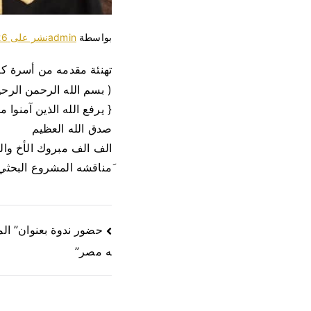
بواسطة
admin
نشر على
26 سبتمبر،
تهنئة مقدمه من أسرة كلي
( بسم الله الرحمن الرحي
{ يرفع الله الذين آمنوا 
صدق الله العظيم
الف الف مبروك الأخ وا
َمناقشه المشروع البحث
حضور ندوة بعنوان” الم
ه مصر”