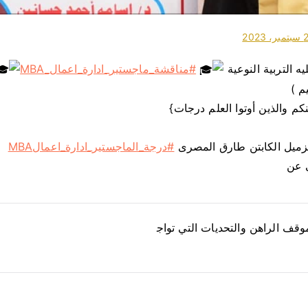
 2023
ه التربية النوعية
#مناقشة_ماجستير_ادارة_اعمال_MBA
م )
منكم والذين أوتوا العلم درجات}
لزميل الكابتن طارق المصرى
#درجة_الماجستير_ادارة_اعمالMBA
ي عن
وقف الراهن والتحديات التي تواج
ج