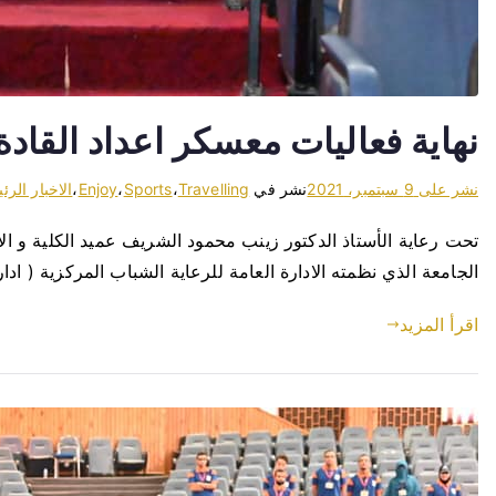
نهاية فعاليات معسكر اعداد القاد
نشر على
9 سبتمبر، 2021
نشر في
Travelling
،
Sports
،
Enjoy
،
الاخبار الرئ
تحت رعاية الأستاذ الدكتور زينب محمود الشريف عميد الكلية و الا
الجامعة الذي نظمته الادارة العامة للرعاية الشباب المركزية ( ادارة نشاط 
اقرأ المزيد