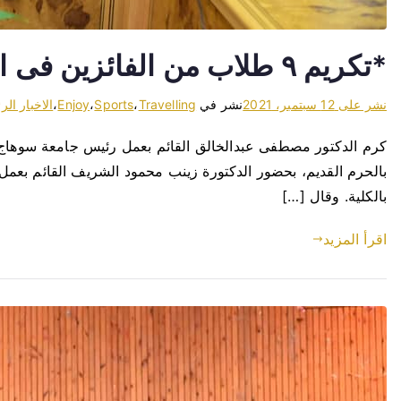
*تكريم ٩ طلاب من الفائزين فى المسابقة الفنية بكلية التربية النوعية بسوهاج*
نشر على
12 سبتمبر، 2021
نشر في
Travelling
،
Sports
،
Enjoy
،
الاخبار الر
كرم الدكتور مصطفى عبدالخالق القائم بعمل رئيس جامعة سوهاج، الط
بالحرم القديم، بحضور الدكتورة زينب محمود الشريف القائم بعمل
بالكلية. وقال […]
اقرأ المزيد