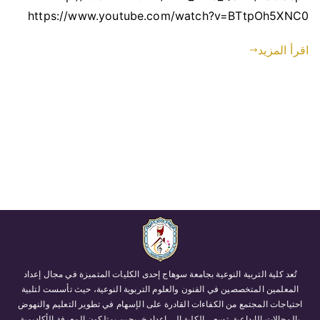
https://www.youtube.com/watch?v=BTtpOh5XNC0
اقرأ المزيد
تُعد كلية التربية النوعية بجامعة سوهاج إحدى الكليات المتميزة في مجال إعداد
المعلمين المتخصصين في الفنون والعلوم التربوية النوعية، حيث تأسست لتلبية
احتياجات المجتمع من الكفاءات القادرة على الإسهام في تطوير التعليم والنهوض
بالمجالات الإبداعية. تسعى الكلية إلى إعداد خريجين يمتلكون المعرفة الأكاديمية