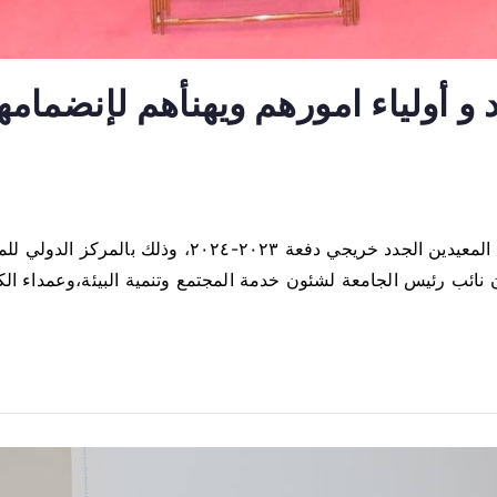
 و أولياء امورهم ويهنأهم لإنضمامه
شهد الدكتور حسان النعماني رئيس جامعة سوهاج، احتفالية 
 نائب رئيس الجامعة لشئون خدمة المجتمع وتنمية البيئة،وعمداء الكل