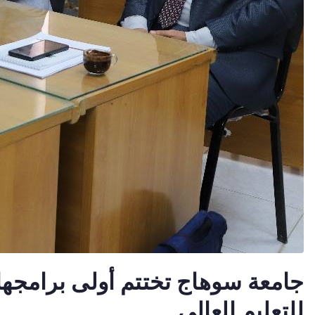
جامعة سوهاج تختتم أولى برامجها ا
للتعليم العالي