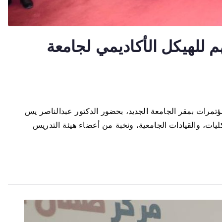
م للهيكل الأكاديمي لجامعة
تكريم المعيدين الجدد خريجي دفعة ٢٠٢٣-٢٠٢٤، وذلك بالمركز الدولي للمؤتمرات بمقر الجامعة الجديد، بحضور الدكتور عبدالناصر يس
يات، والقيادات الجامعية، ونخبة من أعضاء هيئة التدريس