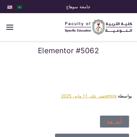
جامعة سوهاج
كلية التربية
النوعية
Elementor #5062
بواسطة
amira
نشر على
11 مايو، 2025
أُنقر هنا